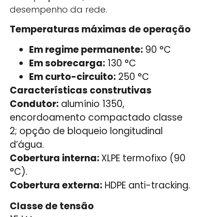
desempenho da rede.
Temperaturas máximas de operação
Em regime permanente:
90 °C
Em sobrecarga:
130 °C
Em curto-circuito:
250 °C
Características construtivas
Condutor:
alumínio 1350,
encordoamento compactado classe
2; opção de bloqueio longitudinal
d’água.
Cobertura interna:
XLPE termofixo (90
°C).
Cobertura externa:
HDPE anti-tracking.
Classe de tensão