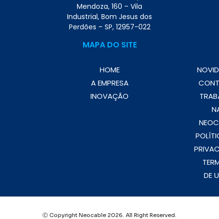
Mendoza, 160 – Vila
Industrial, Bom Jesus dos
Perdões – SP, 12957-022
MAPA DO SITE
HOME
NOVID
A EMPRESA
CON
INOVAÇÃO
TRAB
N
NEOC
POLÍTI
PRIVAC
TER
DE 
Ⓒ Copyright Neocable 2026. All Right Reserved.