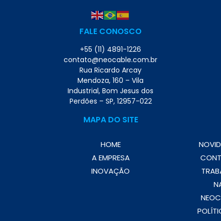
FALE CONOSCO
+55 (11) 4891-1226
contato@neocable.com.br
Rua Ricardo Arcay
Mendoza, 160 – Vila
Industrial, Bom Jesus dos
Perdões – SP, 12957-022
MAPA DO SITE
HOME
NOVID
A EMPRESA
CON
INOVAÇÃO
TRAB
N
NEOC
POLÍTI