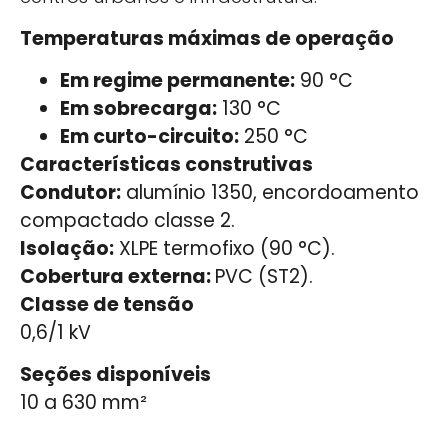
Temperaturas máximas de operação
Em regime permanente:
90 °C
Em sobrecarga:
130 °C
Em curto-circuito:
250 °C
Características construtivas
Condutor:
alumínio 1350, encordoamento
compactado classe 2.
Isolação:
XLPE termofixo (90 °C).
Cobertura externa:
PVC (ST2).
Classe de tensão
0,6/1 kV
Seções disponíveis
10 a 630 mm²