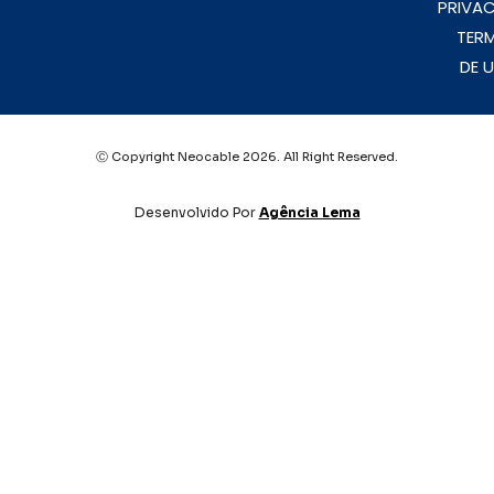
PRIVAC
TER
DE 
Ⓒ Copyright Neocable 2026. All Right Reserved.
Desenvolvido Por
Agência Lema