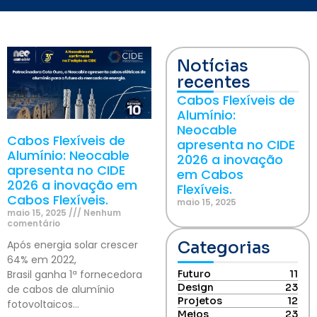
Notícias
recentes
Cabos Flexíveis de
Alumínio:
Neocable
Cabos Flexíveis de
apresenta no CIDE
Alumínio: Neocable
2026 a inovação
apresenta no CIDE
em Cabos
2026 a inovação em
Flexíveis.
Cabos Flexíveis.
maio 15, 2025
maio 15, 2025
Nenhum
comentário
Após energia solar crescer
Categorias
64% em 2022,
Brasil ganha 1ª fornecedora
Futuro
11
Design
23
de cabos de alumínio
Projetos
12
fotovoltaicos…
Meios
23