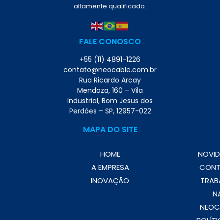
altamente qualificado.
FALE CONOSCO
+55 (11) 4891-1226
contato@neocable.com.br
Rua Ricardo Arcay
Mendoza, 160 – Vila
Industrial, Bom Jesus dos
Perdões – SP, 12957-022
MAPA DO SITE
HOME
NOVID
A EMPRESA
CON
INOVAÇÃO
TRAB
N
NEOC