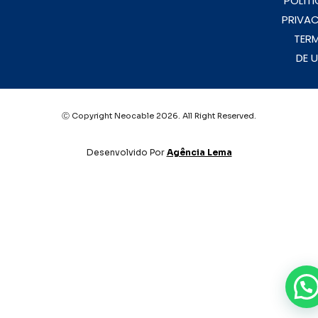
POLÍTI
PRIVAC
TER
DE 
Ⓒ Copyright Neocable 2026. All Right Reserved.
Desenvolvido Por
Agência Lema