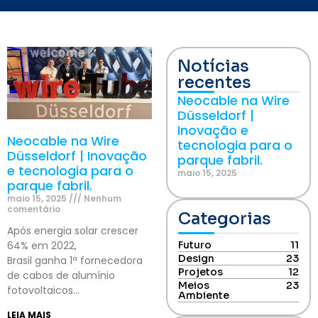
Notícias
recentes
Neocable na Wire
Düsseldorf |
Inovação e
Neocable na Wire
tecnologia para o
Düsseldorf | Inovação
parque fabril.
e tecnologia para o
maio 15, 2025
parque fabril.
maio 15, 2025
Nenhum
comentário
Categorias
Após energia solar crescer
64% em 2022,
Futuro
11
Design
23
Brasil ganha 1ª fornecedora
Projetos
12
de cabos de alumínio
Meios
23
fotovoltaicos…
Ambiente
LEIA MAIS