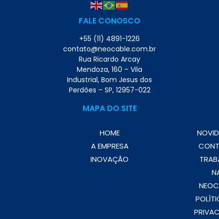
FALE CONOSCO
+55 (11) 4891-1226
contato@neocable.com.br
Rua Ricardo Arcay
Mendoza, 160 – Vila
Industrial, Bom Jesus dos
Perdões – SP, 12957-022
MAPA DO SITE
HOME
NOVID
A EMPRESA
CON
INOVAÇÃO
TRAB
N
NEOC
POLÍTI
PRIVAC